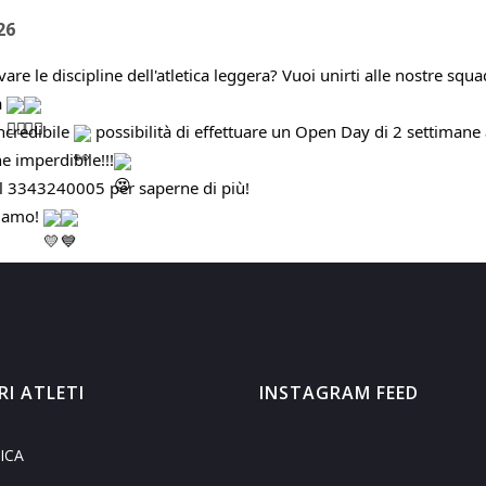
26
are le discipline dell'atletica leggera? Vuoi unirti alle nostre squ
a
incredibile
p
ossibilità di effettuare un Open Day di 2 settimane
e imperdibile!!!
l 3343240005 per saperne di più!
tiamo!
RI ATLETI
INSTAGRAM FEED
ICA