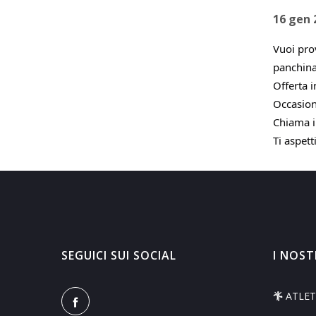
16 gen 
Vuoi prov
panchin
Offerta 
Occasion
Chiama i
Ti aspet
SEGUICI SUI SOCIAL
I NOST
ATLET