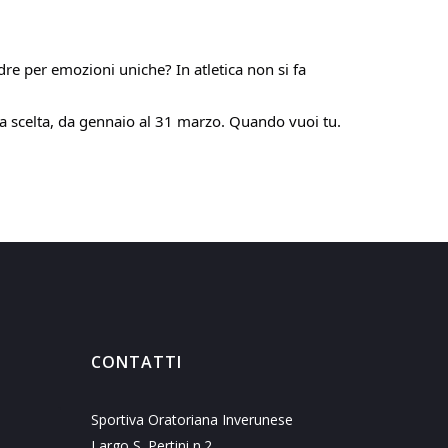
adre per emozioni uniche? In atletica non si fa
 a scelta, da gennaio al 31 marzo. Quando vuoi tu.
CONTATTI
Sportiva Oratoriana Inverunese
Largo S. Pertini n.2