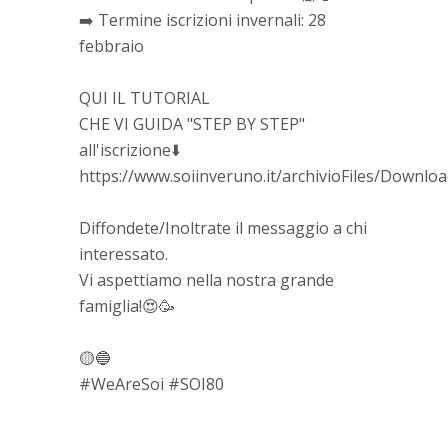
➡️ Termine iscrizioni invernali: 28
febbraio
QUI IL TUTORIAL
CHE VI GUIDA "STEP BY STEP"
all'iscrizione⬇️
https://www.soiinveruno.it/archivioFiles/Downl
Diffondete/Inoltrate il messaggio a chi
interessato.
Vi aspettiamo nella nostra grande
famiglia!😍🥳
🟡🔵
#WeAreSoi #SOI80