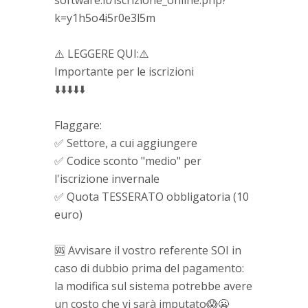
k=y1h5o4i5r0e3l5m
⚠️ LEGGERE QUI:⚠️
Importante per le iscrizioni
⬇️⬇️⬇️⬇️⬇️
Flaggare:
✅ Settore, a cui aggiungere
✅ Codice sconto "medio" per
l'iscrizione invernale
✅ Quota TESSERATO obbligatoria (10
euro)
🆘 Avvisare il vostro referente SOI in
caso di dubbio prima del pagamento:
la modifica sul sistema potrebbe avere
un costo che vi sarà imputato😱😬