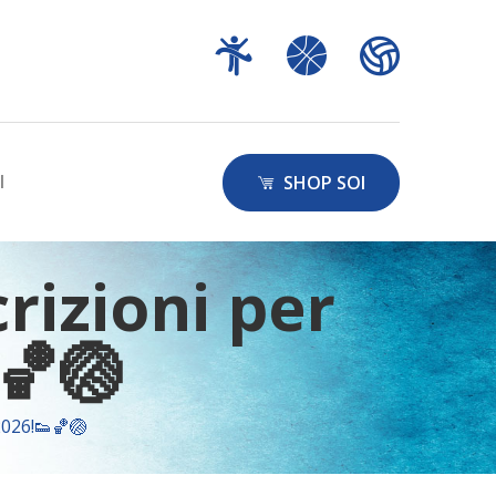
I
SHOP SOI
rizioni per
🏀🏐
2026!👟🏀🏐