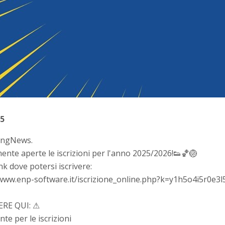
25
ingNews.
mente aperte le iscrizioni per l'anno 2025/2026!👟🏀🏐
link dove potersi iscrivere:
/www.enp-software.it/iscrizione_online.php?k=y1h5o4i5r0e3
ERE QUI: ⚠
te per le iscrizioni