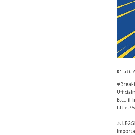
01 ott 
#Break
Ufficial
Ecco il 
https:/
⚠ LEGG
Importan