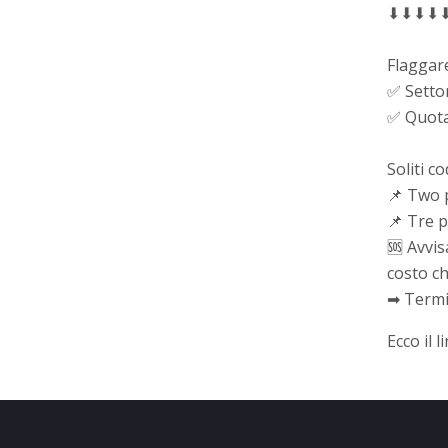
⬇⬇⬇⬇
Flaggar
✅ Setto
✅ Quota
Soliti co
📌 Two p
📌 Tre p
🆘 Avvis
costo c
➡ Termin
Ecco il l