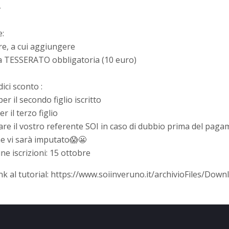
⬇
e:
re, a cui aggiungere
 TESSERATO obbligatoria (10 euro)
dici sconto :
er il secondo figlio iscritto
er il terzo figlio
are il vostro referente SOI in caso di dubbio prima del paga
he vi sarà imputato😱😬
e iscrizioni: 15 ottobre
ink al tutorial:
https://www.soiinveruno.it/archivioFiles/Do