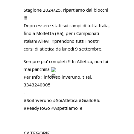
Stagione 2024/25, ripartiamo dai blocchi
!!!
Dopo essere stati sui campi di tutta Italia,
fino a Molfetta (Ba), per i Campionati
Italiani Allievi, riprendono tutti i nostri
corsi di atletica da lunedi 9 settembre.
Sempre piu' completi !!! In Atletica, non fai
mai panchina
Per Info : info@soiinveruno.it Tel.
3343240005
.
#SoiInveruno
#SoiAtletica
#GialloBlu
#ReadyToGo
#AspettiamoTe
CATEGORIE